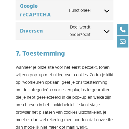
to
Google
Functioneel
service
Consent
reCAPTCHA
complianz
to
Doel wordt
service
Diversen
Consent
onderzocht
google-
to
recaptcha
service
7. Toestemming
diversen
Wanneer je onze site voor het eerst bezoekt, tonen
wij een pop-up met uitleg over cookies. Zodra je klikt
op ‘Voorkeuren opslaan’ geef je ons toestemming
om de categorieën cookies en plugins te gebruiken
die je hebt geselecteerd in de pop-up en welke zijn
omschreven in het cookiebeleid. Je kunt via je
browser het plaatsen van cookies uitschakelen, je
moet er dan wel rekening mee houden dat onze site
dan mogelijk niet meer optimaal werkt.