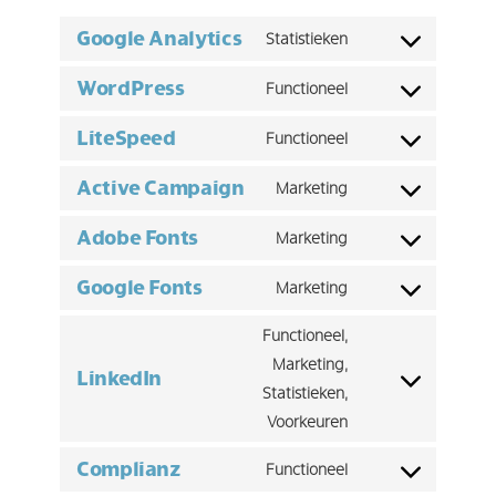
Google Analytics
Statistieken
Consent
to
WordPress
Functioneel
Consent
service
to
LiteSpeed
google-
Functioneel
Consent
service
analytics
to
Active Campaign
wordpress
Marketing
Consent
service
to
Adobe Fonts
litespeed
Marketing
Consent
service
to
Google Fonts
active-
Marketing
Consent
service
campaign
to
Functioneel,
adobe-
service
Marketing,
fonts
LinkedIn
google-
Consent
Statistieken,
fonts
to
Voorkeuren
service
Complianz
Functioneel
linkedin
Consent