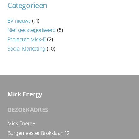
Categorieën
EV nieuws
(11)
Niet gecategoriseerd
(5)
Projecten Mick-E
(2)
Social Marketing
(10)
Mick Energy
BEZOEKADRES
Mick Energy
Burgemeester Brokxlaan 12