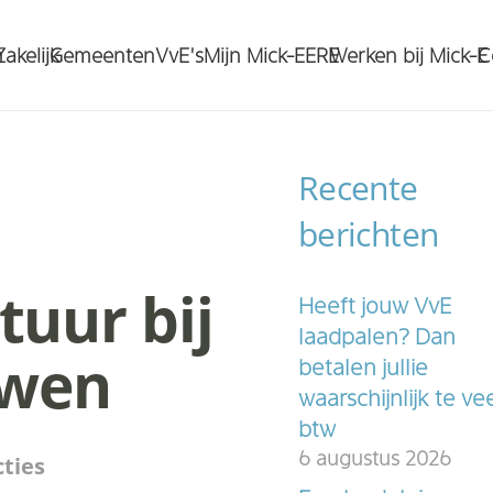
n
Zakelijk
Gemeenten
VvE’s
Mijn Mick-E
ERE
Werken bij Mick-E
C
Recente
berichten
tuur bij
Heeft jouw VvE
laadpalen? Dan
uwen
betalen jullie
waarschijnlijk te ve
btw
6 augustus 2026
ties