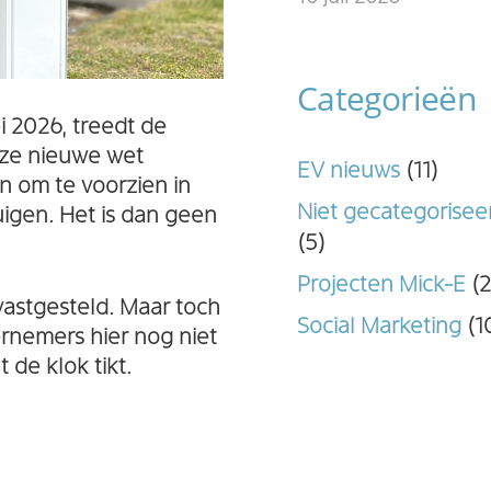
Categorieën
 2026, treedt de
eze nieuwe wet
EV nieuws
(11)
n om te voorzien in
Niet gecategorisee
uigen. Het is dan geen
(5)
Projecten Mick-E
(2
 vastgesteld. Maar toch
Social Marketing
(1
ernemers hier nog niet
 de klok tikt.