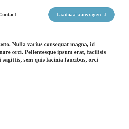
E
Contact
Laadpaal aanvragen
justo. Nulla varius consequat magna, id
are orci. Pellentesque ipsum erat, facilisis
 sagittis, sem quis lacinia faucibus, orci
e 3 –
Custom Project Link
openning in a new tab
y
Video