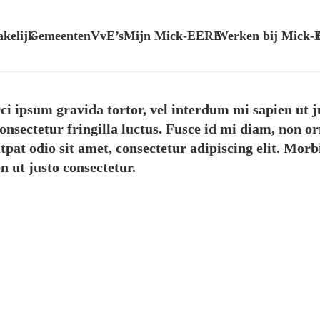
akelijk
Gemeenten
VvE’s
Mijn Mick-E
ERE
Werken bij Mick-
rci ipsum gravida tortor, vel interdum mi sapien ut 
nsectetur fringilla luctus. Fusce id mi diam, non orn
tpat odio sit amet, consectetur adipiscing elit. Morbi
n ut justo consectetur.
ect Example 2 –
Project Exampl
Green
Grey
Video
Photograph