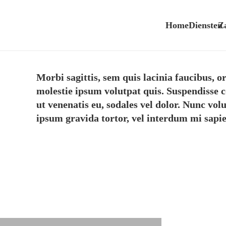
Home
Diensten
Z
Morbi sagittis, sem quis lacinia faucibus, o
molestie ipsum volutpat quis. Suspendisse co
ut venenatis eu, sodales vel dolor. Nunc volu
ipsum gravida tortor, vel interdum mi sapie
Project Example 1 –
Proj
Paper Pouch
Mockups