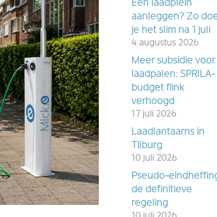
Een laadplein
aanleggen? Zo do
je het slim na 1 juli
4 augustus 2026
Meer subsidie voor
laadpalen: SPRILA-
budget flink
verhoogd
17 juli 2026
Laadlantaarns in
Tilburg
10 juli 2026
Pseudo-eindheffin
de definitieve
regeling
10 juli 2026