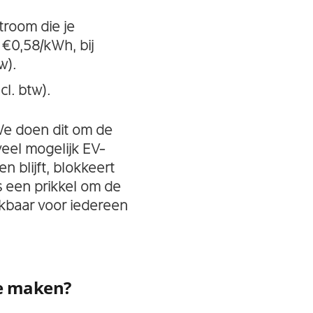
troom die je
 €0,58/kWh, bij
w).
cl. btw).
 We doen dit om de
eel mogelijk EV-
n blijft, blokkeert
s een prikkel om de
hikbaar voor iedereen
te maken?