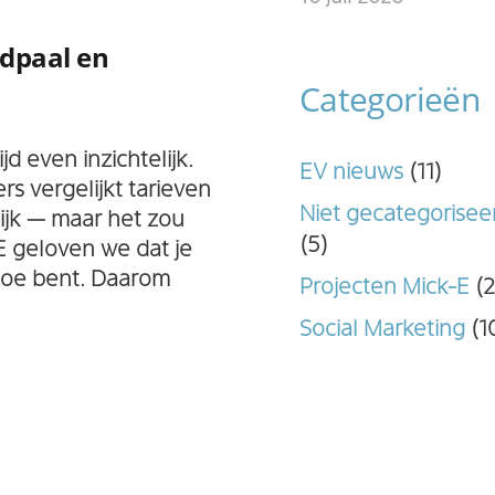
adpaal en
Categorieën
jd even inzichtelijk.
EV nieuws
(11)
rs vergelijkt tarieven
Niet gecategorisee
lijk — maar het zou
(5)
-E geloven we dat je
toe bent. Daarom
Projecten Mick-E
(2
Social Marketing
(1