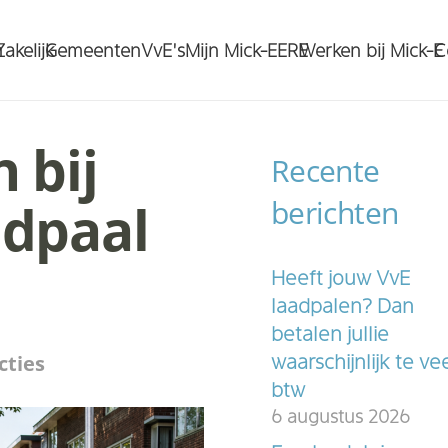
n
Zakelijk
Gemeenten
VvE’s
Mijn Mick-E
ERE
Werken bij Mick-E
C
 bij
Recente
adpaal
berichten
Heeft jouw VvE
laadpalen? Dan
betalen jullie
cties
waarschijnlijk te ve
btw
6 augustus 2026