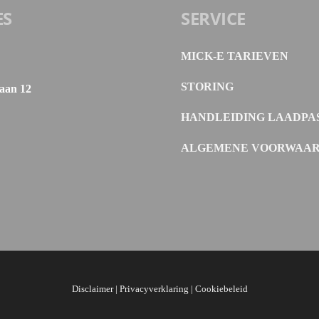
ES
SERVICE
MICK-E TARIEVEN
STORING
aan 12
HANDLEIDING LAADPA
ALGEMENE VOORWAA
Disclaimer
|
Privacyverklaring
|
Cookiebeleid