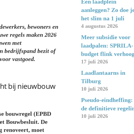
Een laadplein
aanleggen? Zo doe j
het slim na 1 juli
4 augustus 2026
edewerkers, bewoners en
euwe regels maken 2026
Meer subsidie voor
ouwen met
laadpalen: SPRILA-
n bedrijfspand bezit of
budget flink verhoo
voor vastgoed.
17 juli 2026
Laadlantaarns in
Tilburg
cht bij nieuwbouw
10 juli 2026
Pseudo-eindheffing:
de definitieve regeli
ese bouwregel (EPBD
10 juli 2026
et Bouwbesluit. De
g renoveert, moet