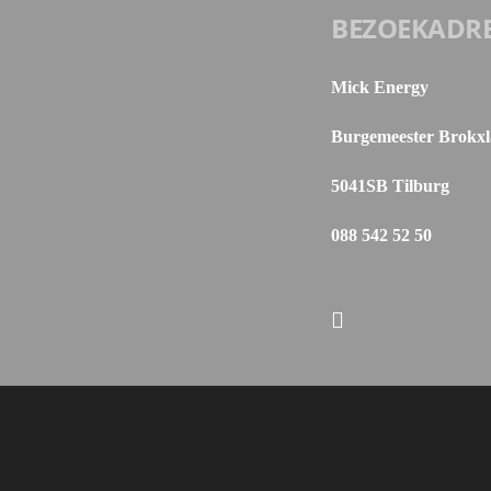
BEZOEKADR
Mick Energy
Burgemeester Brokxl
5041SB Tilburg
088 542 52 50