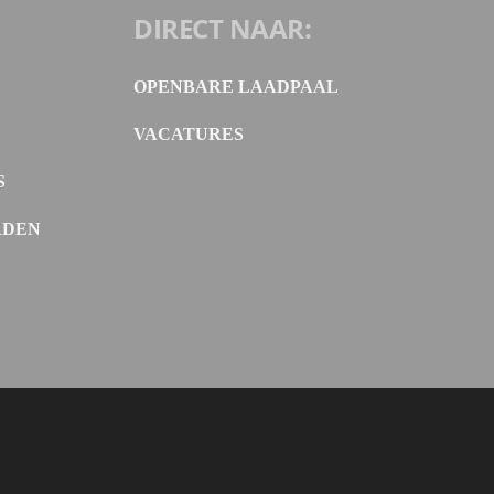
DIRECT NAAR:
OPENBARE LAADPAAL
VACATURES
S
RDEN