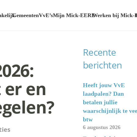
akelijk
Gemeenten
VvE’s
Mijn Mick-E
ERE
Werken bij Mick-
Recente
026:
berichten
 er en
Heeft jouw VvE
laadpalen? Dan
egelen?
betalen jullie
waarschijnlijk te vee
btw
6 augustus 2026
ties