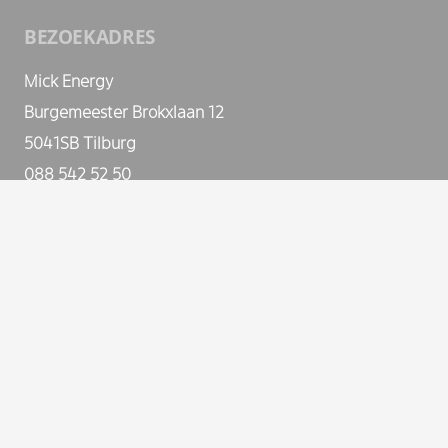
BEZOEKADRES
Mick Energy
Burgemeester Brokxlaan 12
5041SB Tilburg
088 542 52 50
SERVICE
MICK-E TARIEVEN
STORING
HANDLEIDING LAADPAS
ALGEMENE VOORWAARDEN